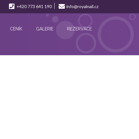
+420 773 641 190
info@royalnail.cz
CENÍK
GALERIE
REZERVACE