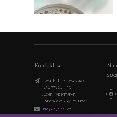
Kontakt
Naj
soci
Royal Nail nehtové studio
+420 773 641 190
Albert Hypermarket
Rokycanská 2656/2, Plzeň
info@royalnail.cz