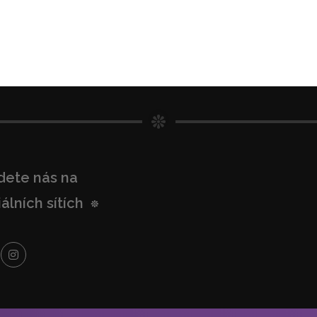
dete nás na
álních sítích